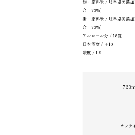
麹・原料米 / 岐阜県美
合 70%）
掛・原料米 / 岐阜県美
合 70%）
アルコール分 / 18度
日本酒度 / ＋10
酸度 / 1.8
720
オンラ