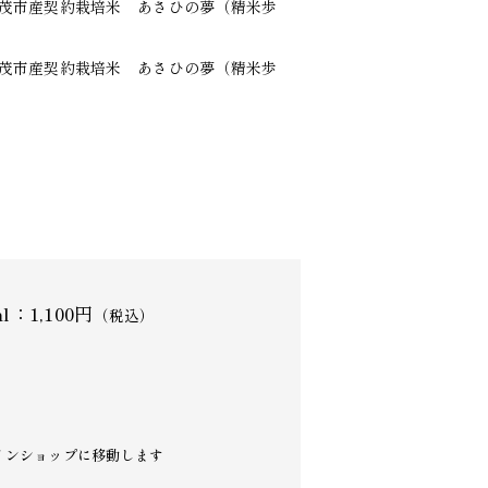
濃加茂市産契約栽培米 あさひの夢（精米歩
濃加茂市産契約栽培米 あさひの夢（精米歩
ml：1,100円
（税込）
インショップに移動します