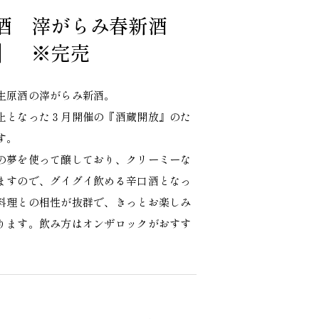
酒 滓がらみ春新酒
】 ※完売
生原酒の滓がらみ新酒。
止となった３月開催の『酒蔵開放』のた
す。
の夢を使って醸しており、クリーミーな
ますので、グイグイ飲める辛口酒となっ
料理との相性が抜群で、きっとお楽しみ
ります。飲み方はオンザロックがおすす