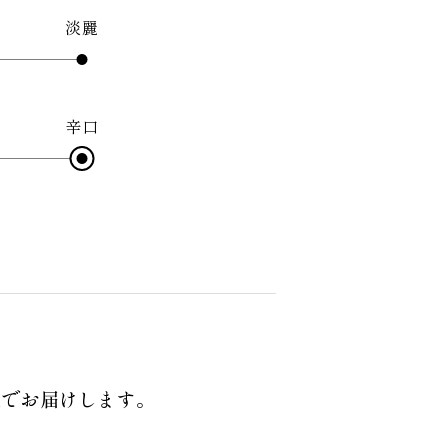
淡麗
辛口
定でお届けします。