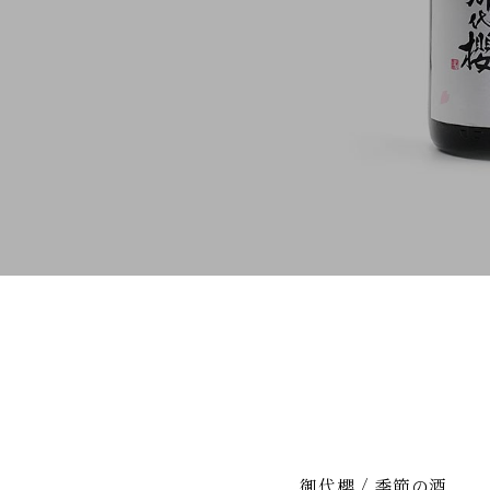
御代櫻
季節の酒