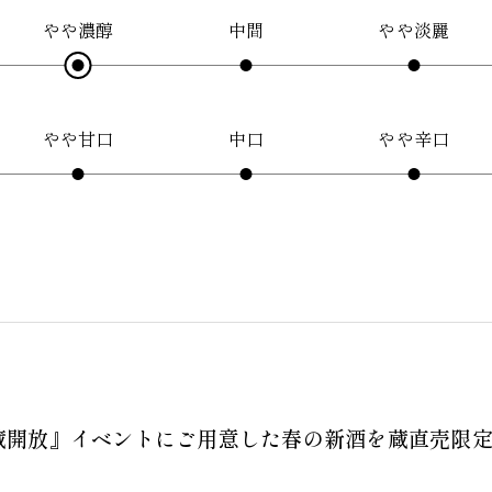
やや濃醇
中間
やや淡麗
やや甘口
中口
やや辛口
蔵開放』イベントにご用意した春の新酒を蔵直売限