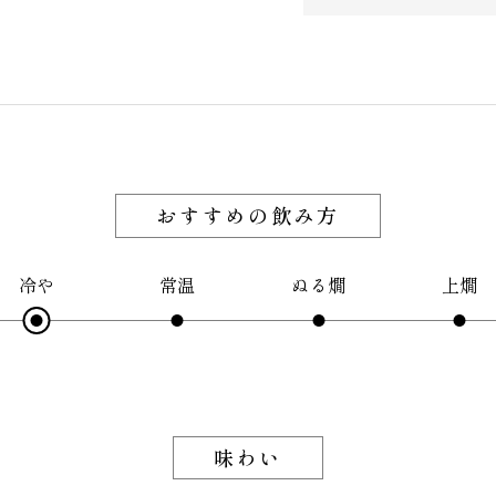
おすすめの飲み方
冷や
常温
ぬる燗
上燗
味わい