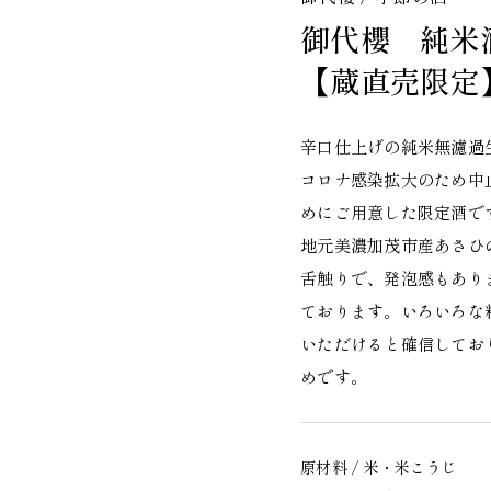
御代櫻 純米
【蔵直売限定
辛口仕上げの純米無濾過
コロナ感染拡大のため中
めにご用意した限定酒で
地元美濃加茂市産あさひ
舌触りで、発泡感もあり
ております。いろいろな
いただけると確信してお
めです。
原材料 / 米・米こうじ