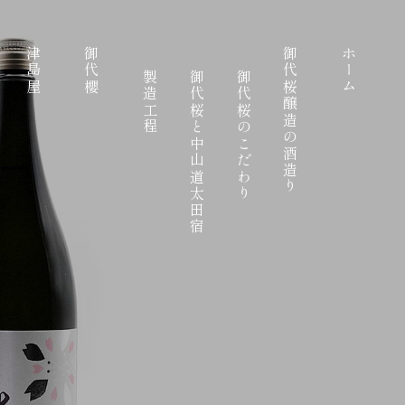
津島屋
御代櫻
御代桜醸造の酒造り
ホーム
製造工程
御代桜と中山道太田宿
御代桜のこだわり