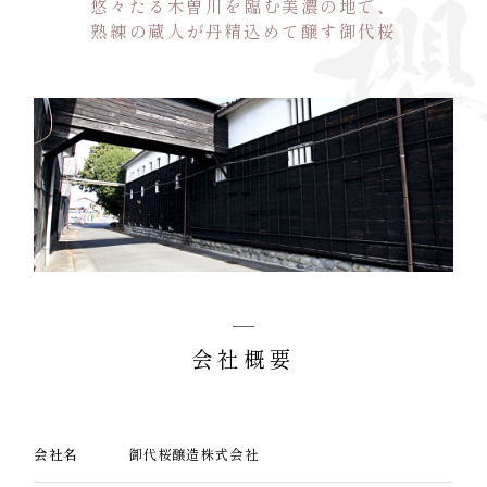
悠々たる木曽川を臨む美濃の地で、
熟練の蔵人が丹精込めて醸す御代桜
会社概要
会社名
御代桜醸造株式会社