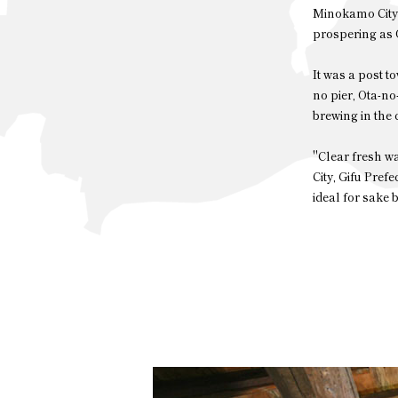
Minokamo City, 
prospering as 
It was a post t
no pier, Ota-no
brewing in the 
"Clear fresh w
City, Gifu Prefe
ideal for sake 