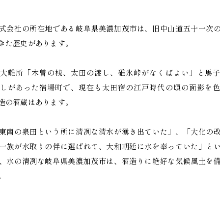
式会社の所在地である岐阜県美濃加茂市は、旧中山道五十一次
きた歴史があります。
大難所「木曽の桟、太田の渡し、碓氷峠がなくばよい」と馬子
しがあった宿場町で、現在も太田宿の江戸時代の頃の面影を色
造の酒蔵はあります。
東南の泉田という所に清冽な清水が湧き出ていた」、「大化の
一族が水取りの伴に選ばれて、大和朝廷に水を奉っていた」と
、水の清冽な岐阜県美濃加茂市は、酒造りに絶好な気候風土を
。