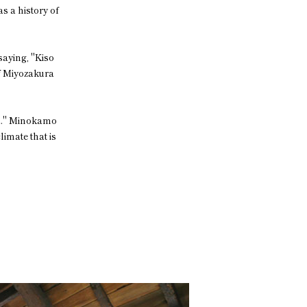
s a history of
saying, "Kiso
of Miyozakura
da." Minokamo
limate that is