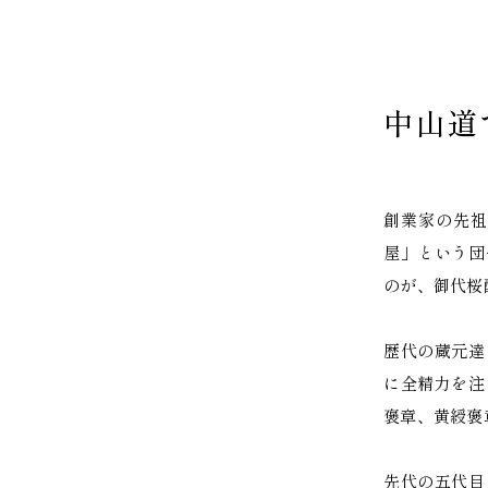
中山道
創業家の先祖
屋」という団
のが、御代桜
歴代の蔵元達
に全精力を注
褒章、黄綬褒
先代の五代目