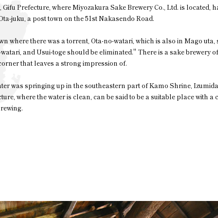
Gifu Prefecture, where Miyozakura Sake Brewery Co., Ltd. is located, ha
Ota-juku, a post town on the 51st Nakasendo Road.
own where there was a torrent, Ota-no-watari, which is also in Mago uta, 
-watari, and Usui-toge should be eliminated." There is a sake brewery 
corner that leaves a strong impression of.
ater was springing up in the southeastern part of Kamo Shrine, Izumi
cture, where the water is clean, can be said to be a suitable place with a c
brewing.