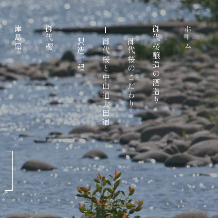
津島屋
御代櫻
御代桜醸造の酒造り
ホーム
製造工程
御代桜と中山道太田宿
御代桜のこだわり