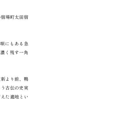
の宿場町太田宿
唄にもある急
濃く残す一角
改新より前、鴨
いう古伝の史実
備えた適地とい