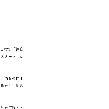
田宿で「津島
をスタートした
は、酒質の向上
貢献をし、紺綬
質酒を実現すべ