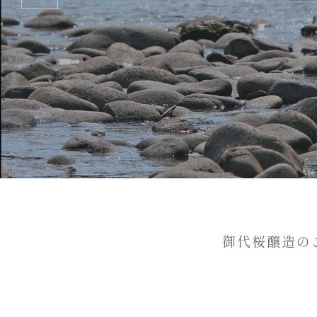
御代桜醸造の