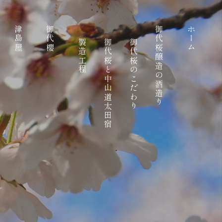
津島屋
御代櫻
御代桜醸造の酒造り
ホーム
製造工程
御代桜と中山道太田宿
御代桜のこだわり