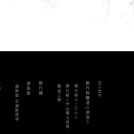
らせ
津島屋
御代櫻
御代桜醸造の酒造り
HOME
津島屋 正規販売店
製造工程
御代桜と中山道太田宿
御代桜のこだわり