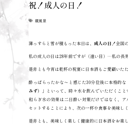
祝！成人の日！
蔵風景
薄っすらと雪が積もった本日は、
成人の日！
全国
私の成人の日は28年前ですが（遠い目）…私の長
是非とも今宵は乾杯の祝宴に日本酒もご愛顧いた
酔っぱらったかな～と感じた30分位後に本格的
みず）」
といって、時々水を飲んでいただくこと
和らぎ水の効果は二日酔い対策だけではなく、ア
セットすることにより、次の一杯や食事を美味し
是非とも、美味しく楽しく健康的に日本酒をお楽