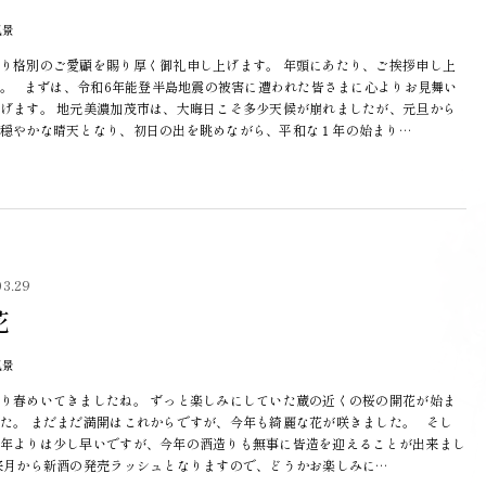
風景
り格別のご愛顧を賜り厚く御礼申し上げます。 年頭にあたり、ご挨拶申し上
。 まずは、令和6年能登半島地震の被害に遭われた皆さまに心よりお見舞い
げます。 地元美濃加茂市は、大晦日こそ多少天候が崩れましたが、元旦から
穏やかな晴天となり、初日の出を眺めながら、平和な１年の始まり…
03.29
花
風景
り春めいてきましたね。 ずっと楽しみにしていた蔵の近くの桜の開花が始ま
た。 まだまだ満開はこれからですが、今年も綺麗な花が咲きました。 そし
年よりは少し早いですが、今年の酒造りも無事に皆造を迎えることが出来まし
来月から新酒の発売ラッシュとなりますので、どうかお楽しみに…