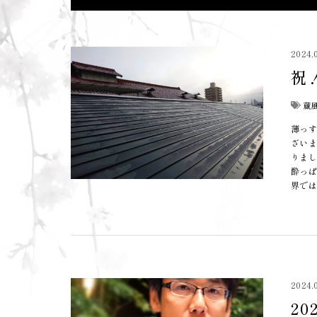
2024.
祝
蔵
薄っす
ざいま
りまし
酔っぱ
界では
2024.
2