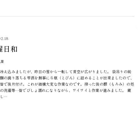
02.18
濯日和
風景
冷え込みましたが、昨日の雪から一転して青空が広がりました。 袋吊りの純
醸の滴り落ちる雫酒を無事に斗瓶（とびん）に詰めることが出来ましたので、
皆で後片付け。これが結構大変な作業なのです。搾った後の醪（もろみ）の処
の洗濯等…皆でびしょ濡れになりながら、ワイワイと作業が進みました。 蔵
し…