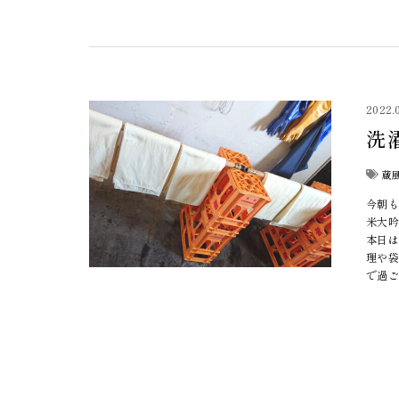
2022.
洗
蔵
今朝も
米大吟
本日は
理や袋
で過ご