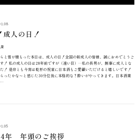
01.08
！成人の日！
風景
らと雪が積もった本日は、成人の日！全国の新成人の皆様、誠におめでとうご
す！ 私の成人の日は28年前ですが（遠い目）…私の長男が、無事に成人とな
た！ 是非とも今宵は乾杯の祝宴に日本酒もご愛顧いただけると嬉しいです！
らったかな～と感じた30分位後に本格的な？酔いがやってきます。日本酒業
…
01.05
024年 年頭のご挨拶