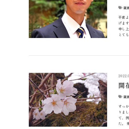
蔵
平素よ
げます
申し上
とても
2022.
開
蔵
すっか
りまし
て、例
た。 