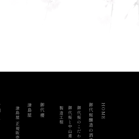
らせ
津島屋
御代櫻
御代桜醸造の酒造り
HOME
津島屋 正規販売店
製造工程
御代桜と中山道太田宿
御代桜のこだわり