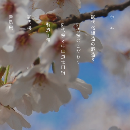
津島屋
御代櫻
御代桜醸造の酒造り
ホーム
製造工程
御代桜と中山道太田宿
御代桜のこだわり