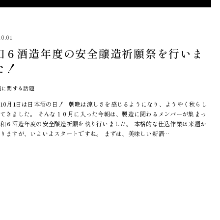
10.01
和６酒造年度の安全醸造祈願祭を行いま
た！
造に関する話題
10月1日は日本酒の日！ 朝晩は涼しさを感じるようになり、ようやく秋らし
てきました。 そんな１０月に入った今朝は、製造に関わるメンバーが集まっ
和６酒造年度の安全醸造祈願を執り行いました。 本格的な仕込作業は来週か
りますが、いよいよスタートですね。 まずは、美味しい新酒…