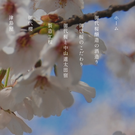
津島屋
御代櫻
御代桜醸造の酒造り
ホーム
製造工程
御代桜と中山道太田宿
御代桜のこだわり