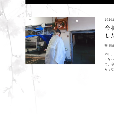
2024.
令
し
酒
本日、
くなっ
て、令
らとな