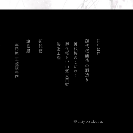
らせ
津島屋
御代櫻
御代桜醸造の酒造り
HOME
津島屋 正規販売店
製造工程
御代桜と中山道太田宿
御代桜のこだわり
© miyozakura.