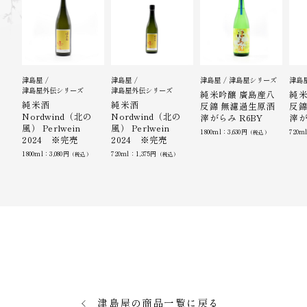
津島屋
津島屋
津島屋
津島屋シリーズ
津島
津島屋外伝シリーズ
津島屋外伝シリーズ
純米吟醸 廣島産八
純米
純米酒
純米酒
反錦 無濾過生原酒
反錦
Nordwind（北の
Nordwind（北の
滓がらみ R6BY
滓が
風） Perlwein
風） Perlwein
1800ml：3,630円
720m
（税込）
2024 ※完売
2024 ※完売
1800ml：3,080円
720ml：1,375円
（税込）
（税込）
津島屋の商品一覧に戻る