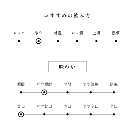
おすすめの飲み方
ロック
冷や
常温
ぬる燗
上燗
熱燗
味わい
濃醇
やや濃醇
中間
やや淡麗
淡麗
甘口
やや甘口
中口
やや辛口
辛口