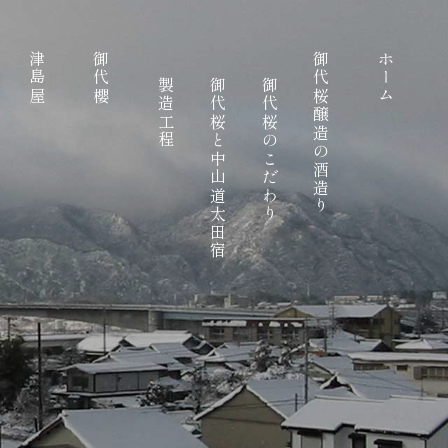
津島屋
御代櫻
御代桜醸造の酒造り
ホーム
製造工程
御代桜と中山道太田宿
御代桜のこだわり