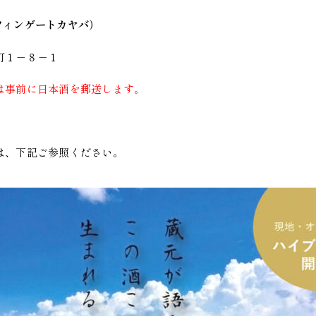
A（フィンゲートカヤバ）
町１－８－１
は事前に日本酒を郵送します。
は、下記ご参照ください。