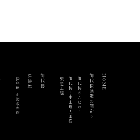
らせ
津島屋
御代櫻
御代桜醸造の酒造り
HOME
津島屋 正規販売店
製造工程
御代桜と中山道太田宿
御代桜のこだわり