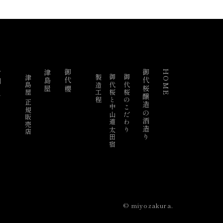
らせ
津島屋
御代櫻
御代桜醸造の酒造り
HOME
津島屋 正規販売店
製造工程
御代桜と中山道太田宿
御代桜のこだわり
© miyozakura.