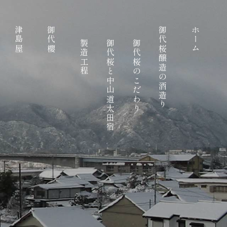
津島屋
御代櫻
御代桜醸造の酒造り
ホーム
製造工程
御代桜と中山道太田宿
御代桜のこだわり