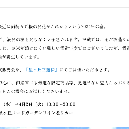
近は雨続きで桜の開花がこれからという2024年の春。
で、満開の桜も間もなくと予想されます。酒蔵では、まだ酒造り
した。お米が溶けにくい難しい酒造年度ではございましたが、酒
酒が誕生しています。
飲販売会を、
『星ヶ丘三越様』
にてご開催いただきます。
中心に、御贈答にも最適な限定商品等、見逃せない魅力たっぷり
ともこの機会にお試しくださいませ。
（水）⇒4月2日（火）10:00～20:00
F星ヶ丘フードガーデンワイン＆リカー