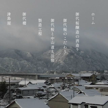
津島屋
御代櫻
御代桜醸造の酒造り
ホーム
製造工程
御代桜と中山道太田宿
御代桜のこだわり