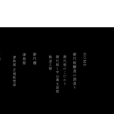
らせ
津島屋
御代櫻
御代桜醸造の酒造り
HOME
津島屋 正規販売店
製造工程
御代桜と中山道太田宿
御代桜のこだわり